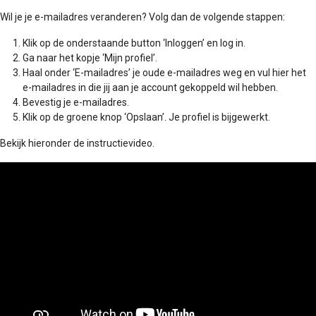
Wil je je e-mailadres veranderen? Volg dan de volgende stappen:
Klik op de onderstaande button ‘Inloggen’ en log in.
Ga naar het kopje ‘Mijn profiel’.
Haal onder ‘E-mailadres’ je oude e-mailadres weg en vul hier het
e-mailadres in die jij aan je account gekoppeld wil hebben.
Bevestig je e-mailadres.
Klik op de groene knop ‘Opslaan’. Je profiel is bijgewerkt.
Bekijk hieronder de instructievideo.